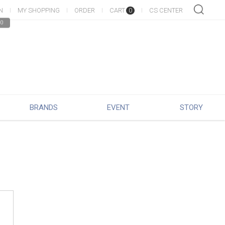
N
MY SHOPPING
ORDER
CART
CS CENTER
0
0
BRANDS
EVENT
STORY