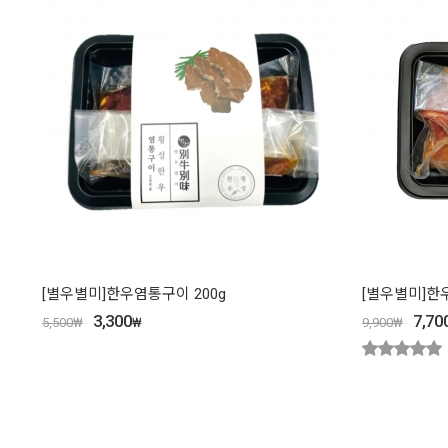
[별우별미]한우염통구이 200g
[별우별미]한우
3,300
7,70
5,500
₩
₩
9,900
₩