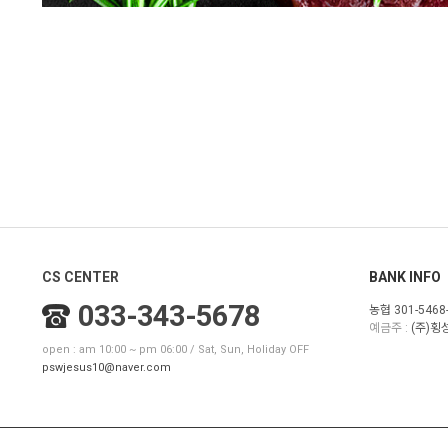
CS CENTER
BANK INFO
033-343-5678
농협 301-5468-
예금주 :
(주)
open : am 10:00 ~ pm 06:00 / Sat, Sun, Holiday OFF
pswjesus10@naver.com