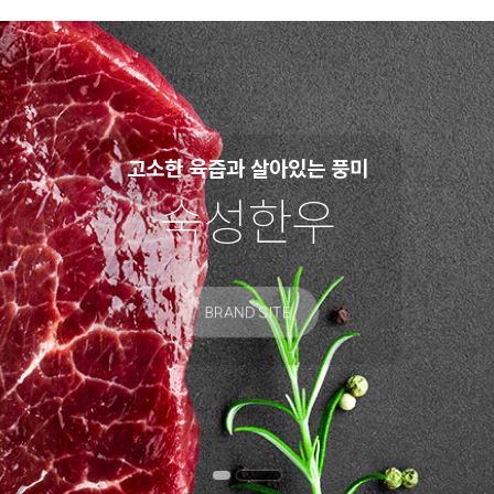
고소한 육즙과 살아있는 풍미
숙성한우
BRAND SITE