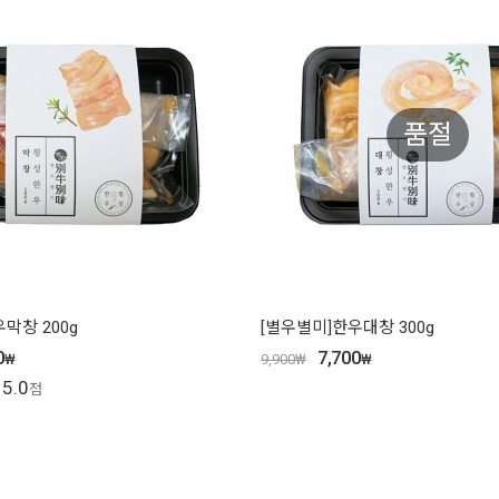
품절
막창 200g
[별우별미]한우대창 300g
0
7,700
₩
9,900
₩
₩
5.0
점