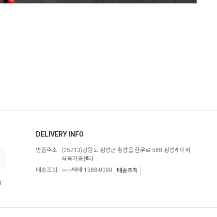
DELIVERY INFO
반품주소 :
(25213)강원도 횡성군 횡성읍 한우로 588 횡성케이씨
식육가공센터
배송조회 : ○○○택배 1588-0000
배송추적
T