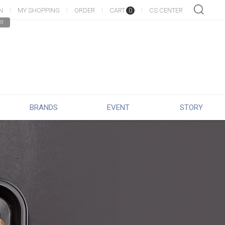
N
MY SHOPPING
ORDER
CART
CS CENTER
0
0
BRANDS
EVENT
STORY