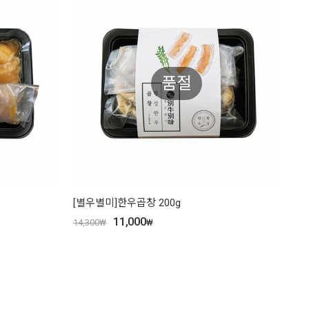
품절
[별우별미]한우곱창 200g
11,000
14,300
₩
₩